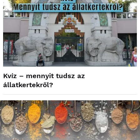
Kvíz – mennyit tudsz az
állatkertekről?