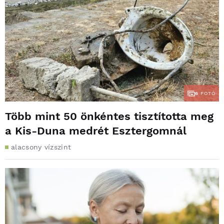
6
FOTÓ
Több mint 50 önkéntes tisztította meg
a Kis-Duna medrét Esztergomnál
alacsony vízszint