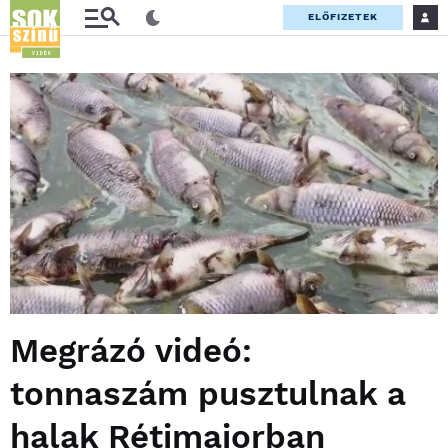
ELŐFIZETEK
Megrázó videó:
tonnaszám pusztulnak a
halak Rétimajorban