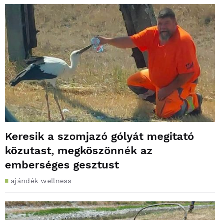
Keresik a szomjazó gólyát megitató
közutast, megköszönnék az
emberséges gesztust
ajándék wellness