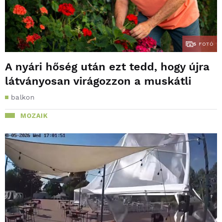
5
FOTÓ
A nyári hőség után ezt tedd, hogy újra
látványosan virágozzon a muskátli
balkon
MOZAIK