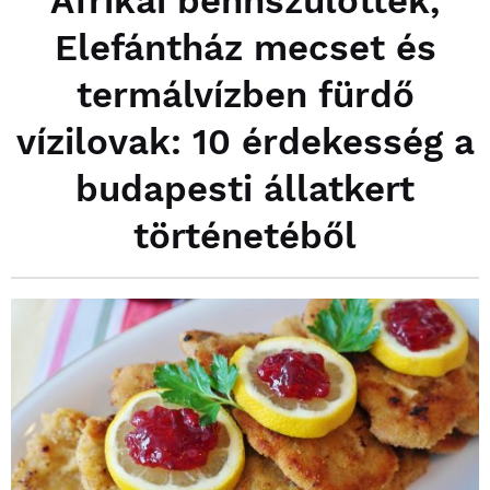
Afrikai bennszülöttek,
Elefántház mecset és
termálvízben fürdő
vízilovak: 10 érdekesség a
budapesti állatkert
történetéből