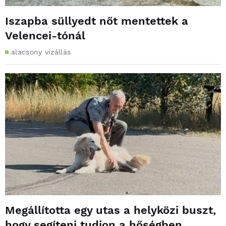
Iszapba süllyedt nőt mentettek a
Velencei-tónál
alacsony vízállás
Megállította egy utas a helyközi buszt,
hogy segíteni tudjon a hőségben