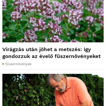
Virágzás után jöhet a metszés: így
gondozzuk az évelő fűszernövényeket
fűszernövények