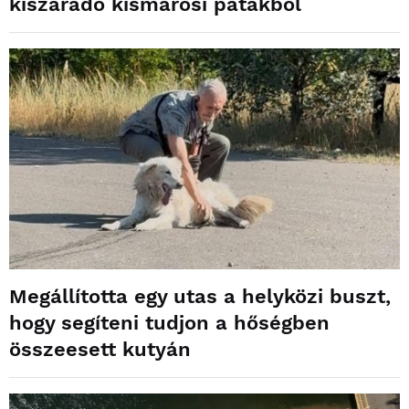
kiszáradó kismarosi patakból
Megállította egy utas a helyközi buszt,
hogy segíteni tudjon a hőségben
összeesett kutyán