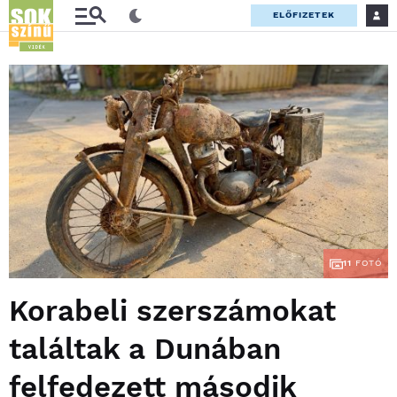
ELŐFIZETEK
11
FOTÓ
Korabeli szerszámokat
találtak a Dunában
felfedezett második