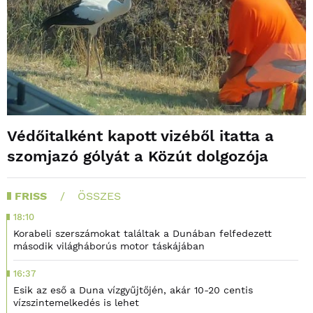
Védőitalként kapott vizéből itatta a
szomjazó gólyát a Közút dolgozója
FRISS
ÖSSZES
18:10
Korabeli szerszámokat találtak a Dunában felfedezett
második világháborús motor táskájában
16:37
Esik az eső a Duna vízgyűjtőjén, akár 10-20 centis
vízszintemelkedés is lehet