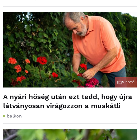
5
FOTÓ
A nyári hőség után ezt tedd, hogy újra
látványosan virágozzon a muskátli
balkon