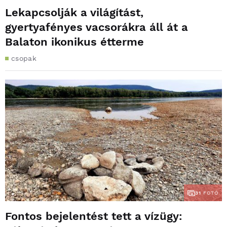
Lekapcsolják a világítást,
gyertyafényes vacsorákra áll át a
Balaton ikonikus étterme
csopak
31
FOTÓ
Fontos bejelentést tett a vízügy: