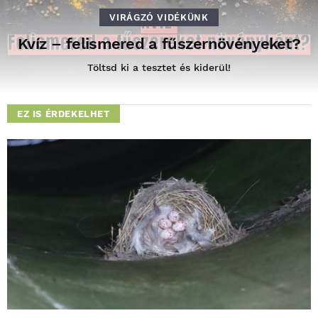
VIRÁGZÓ VIDÉKÜNK
Kvíz – felismered a fűszernövényeket?
Töltsd ki a tesztet és kiderül!
EZ IS ÉRDEKELHET