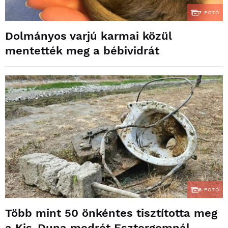
7
FOTÓ
Dolmányos varjú karmai közül
mentették meg a bébividrát
6
FOTÓ
Több mint 50 önkéntes tisztította meg
a Kis-Duna medrét Esztergomnál