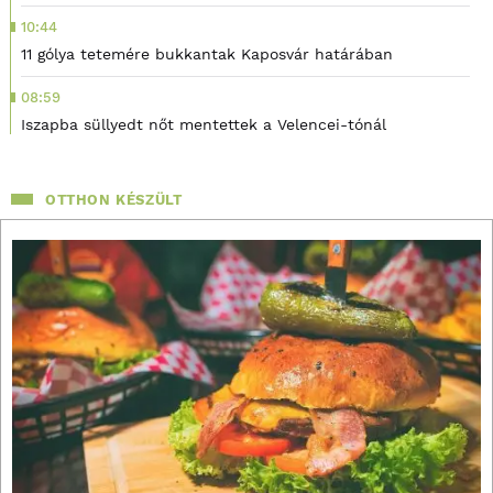
10:44
11 gólya tetemére bukkantak Kaposvár határában
08:59
Iszapba süllyedt nőt mentettek a Velencei-tónál
OTTHON KÉSZÜLT