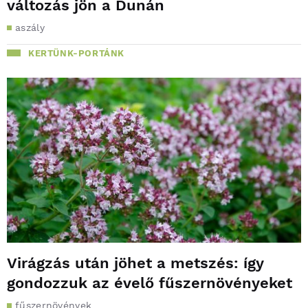
változás jön a Dunán
aszály
KERTÜNK-PORTÁNK
Virágzás után jöhet a metszés: így
gondozzuk az évelő fűszernövényeket
fűszernövények