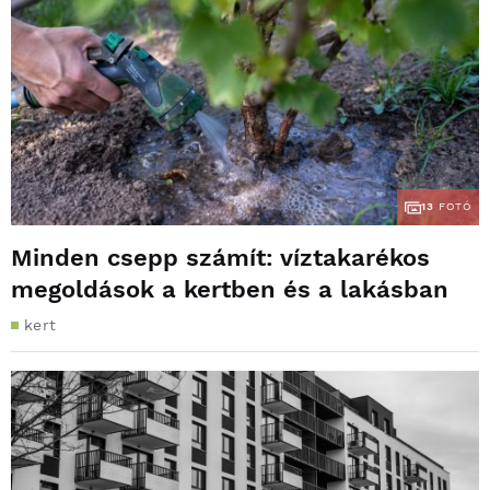
13
FOTÓ
Minden csepp számít: víztakarékos
megoldások a kertben és a lakásban
kert