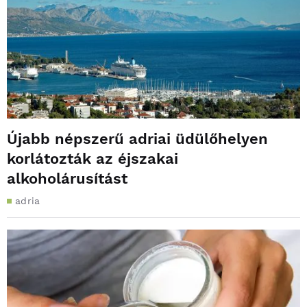
Újabb népszerű adriai üdülőhelyen
korlátozták az éjszakai
alkoholárusítást
adria